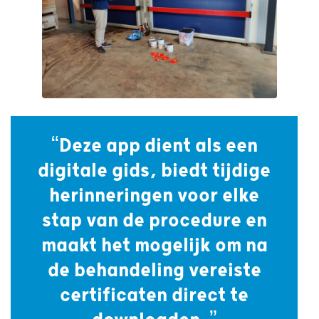
“Deze app dient als een
digitale gids, biedt tijdige
herinneringen voor elke
stap van de procedure en
maakt het mogelijk om na
de behandeling vereiste
certificaten direct te